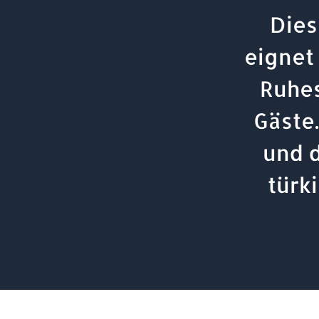
Dies
eignet
Ruhe
Gäste
und d
türk