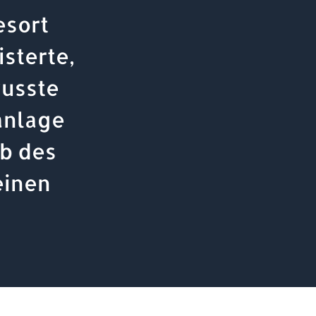
esort
sterte,
usste
anlage
lb des
einen